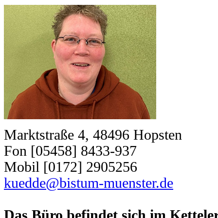
Marktstraße 4, 48496 Hopsten
Fon [05458] 8433-937
Mobil [0172] 2905256
kuedde@bistum-muenster.de
Das Büro befindet sich im Kettele